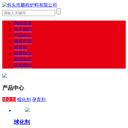
网站首页
关于我们
产品中心
经营产品
留言板
招贤纳士
新闻动态
联系我们
产品中心
球化剂
蠕化剂
孕育剂
球化剂